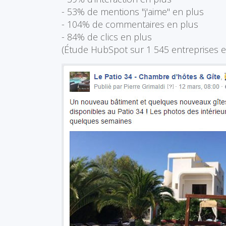
- 53% de mentions "j'aime" en plus
- 104% de commentaires en plus
- 84% de clics en plus
(Étude HubSpot sur 1 545 entreprises 