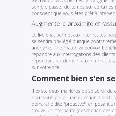
to-chat qui vous permettra d'augmenter
semble passer du temps sur certaines pa
conscient que vous êtes prêt à interveni
Augmente la proximité et rassure
Le live chat permet aux internautes navi
se sentira privilégié puisque contraire
anonyme, l'internaute va pouvoir bénéfi
répondre aux interrogations des clients d
répondant rapidement aux internautes, v
sur votre site.
Comment bien s'en serv
Il existe deux manières de se servir du 
pour vous poser une question. Cela lai
démarche dite "proactive", en posant un
trouve un internaute (description des c