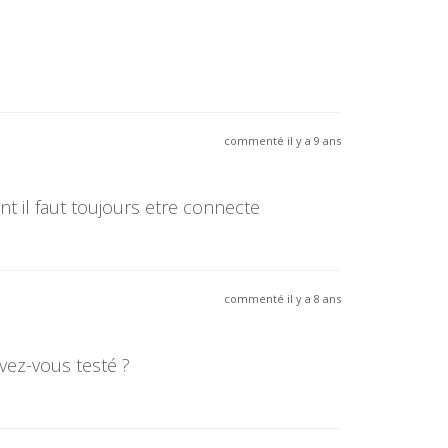
commenté il y a 9 ans
nt il faut toujours etre connecte
commenté il y a 8 ans
vez-vous testé ?