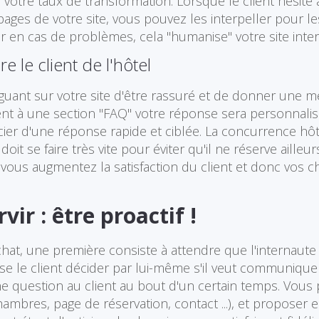
 votre taux de transformation. Lorsque le client hésit
ges de votre site, vous pouvez les interpeller pour le
r en cas de problèmes, cela "humanise" votre site inter
 le client de l'hôtel
guant sur votre site d'être rassuré et de donner une mei
ment à une section "FAQ" votre réponse sera personnali
cier d'une réponse rapide et ciblée. La concurrence hôt
oit se faire très vite pour éviter qu'il ne réserve aille
ous augmentez la satisfaction du client et donc vos c
ir : être proactif !
chat, une première consiste à attendre que l'internaute 
sse le client décider par lui-même s'il veut communiqu
e question au client au bout d'un certain temps. Vous p
hambres, page de réservation, contact ...), et proposer